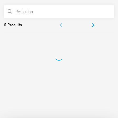
Réglage de la temporisation
LISTE DES PRODUITS
Utilisation dans n’importe quelle position pour la
détection de mouvement
DOCUMENTATIONS
Grand angle de détection
CERTIFICATIONS