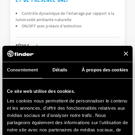
Contrôle dynamique de l’éclairage par rapport à la
luminosité ambiante naturelle
ON/OFF avec préavis d’extinction
DÉTAILS
Consentement
Détails
À propos des cookies
Ce site web utilise des cookies.
Les cookies nous permettent de personnaliser le contenu
et les annonces, d'offrir des fonctionnalités relatives aux
TYPE 18.5K - DÉTECTEURS DE MOUVEMENT
médias sociaux et d'analyser notre trafic. Nous
ET DE PRÉSENCE KNX
partageons également des informations sur l'utilisation de
notre site avec nos partenaires de médias sociaux, de