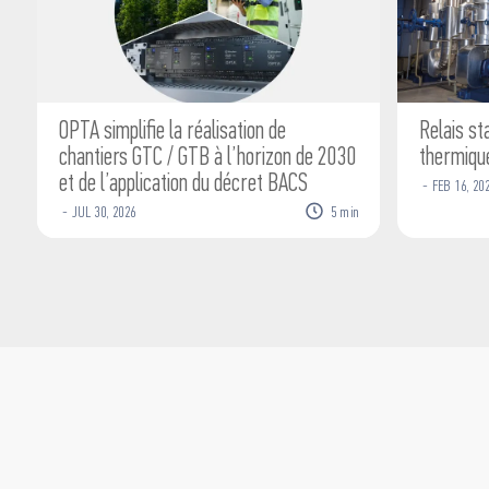
OPTA simplifie la réalisation de
Relais st
chantiers GTC / GTB à l’horizon de 2030
thermique
et de l’application du décret BACS
-
FEB
16
,
20
-
JUL
30
,
2026
5
min