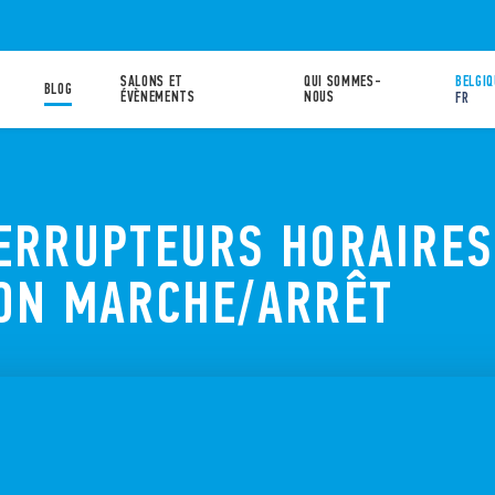
SALONS ET
QUI SOMMES-
BELGIQ
BLOG
ÉVÈNEMENTS
NOUS
FR
TERRUPTEURS HORAIRES
ION MARCHE/ARRÊT