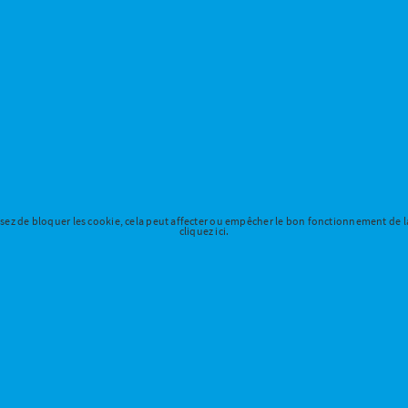
ssez de bloquer les cookie, cela peut affecter ou empêcher le bon fonctionnement de l
cliquez ici.