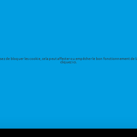
ssez de bloquer les cookie, cela peut affecter ou empêcher le bon fonctionnement de l
cliquez ici.