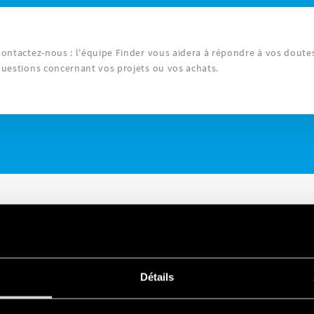
ontactez-nous : l'équipe Finder vous aidera à répondre à vos doute
uestions concernant vos projets ou vos achats.
Détails