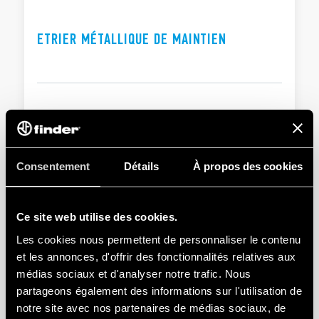
DOCUMENTATIONS
Valeurs nominales : 10 A – 250 V
Rigidité diélectique : 2 kV AC
ETRIER MÉTALLIQUE DE MAINTIEN
CERTIFICATIONS
Température ambiante : –40…+70 °C
Consentement
Détails
À propos des cookies
Ce site web utilise des cookies.
Les cookies nous permettent de personnaliser le contenu
et les annonces, d'offrir des fonctionnalités relatives aux
médias sociaux et d'analyser notre trafic. Nous
partageons également des informations sur l'utilisation de
notre site avec nos partenaires de médias sociaux, de