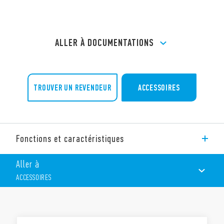
ALLER À DOCUMENTATIONS
TROUVER UN REVENDEUR
ACCESSOIRES
Fonctions et caractéristiques
Support à souder type 94.32, fixation par patte avec vis M3,
Aller à
connexion à souder, pour relais type 55.32.
ACCESSOIRES
Accessoires :
Etrier de maintien métallique 094.51 (fourni avec le
support – code SMA)
ACCESSOIRES
Caractéristiques :