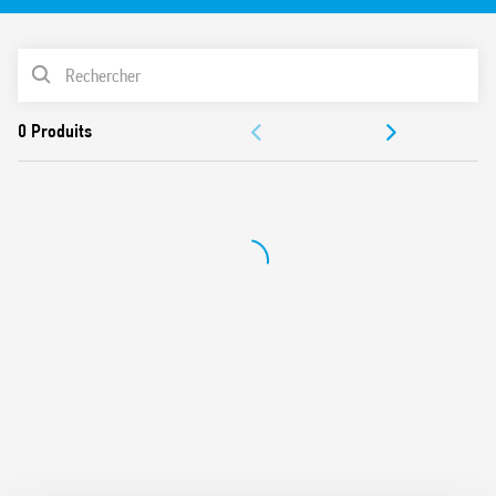
DI : Intervalle
GI : Impulsion fixe retardée (0.5s)
LISTE DES PRODUITS
SP : Clignotant à cycle symétrique départ Repos
Caractéristiques de la série :
DOCUMENTATIONS
Plage de temps de 0.05s à 100h
Montage sur panneau
CERTIFICATIONS
Accessoires de fixation inclus
VIDÉOS