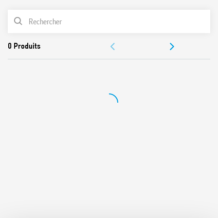
la sortie
LISTE DES PRODUITS
Protection contre les courts circuits : mode Hiccup
(redémarrage automatique)
ACCESSOIRES
Protection contre les surtensions : Varistor – Circuit type
flyback
DOCUMENTATIONS
Conforme aux normes EN 60950-1 et EN 61204-3
Raccordement en parallèle pour une redondance
CERTIFICATIONS
automatique avec diode OR-IN
Raccordement en série
VIDÉOS
Montage sur rail 35 mm (EN 60715)
Egalement disponible en version 78.12….1200 avec sortie
12 V DC, 12 W