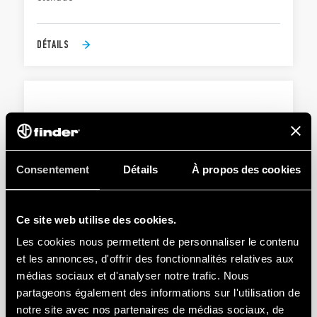
DÉTAILS
Consentement
Détails
À propos des cookies
TYPE 56.42 - RELAIS DE PUISSANCE 12A
Ce site web utilise des cookies.
Bobine AC ou DC
Les cookies nous permettent de personnaliser le contenu
Contacts sans Cadmium (version standard)
et les annonces, d'offrir des fonctionnalités relatives aux
médias sociaux et d'analyser notre trafic. Nous
partageons également des informations sur l'utilisation de
DÉTAILS
notre site avec nos partenaires de médias sociaux, de