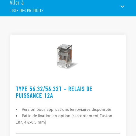
Aller à
Montage sur circuit imprimé ou embrochable sur support
Fixation avec connexions Faston 187
LISTE DES PRODUITS
Disponible avec bouton test verrouillable, indicateur
mécanique et LED
Les relais de puissance font partie des solutions électriques
LISTE DES PRODUITS
proposés par Finder dans le
secteur ferroviaire
.
ACCESSOIRES
DOCUMENTATIONS
CERTIFICATIONS
TYPE 56.32/56.32T - RELAIS DE
PUISSANCE 12A
Version pour applications ferroviaires disponible
Patte de fixation en option (raccordement Faston
187, 4.8x0.5 mm)