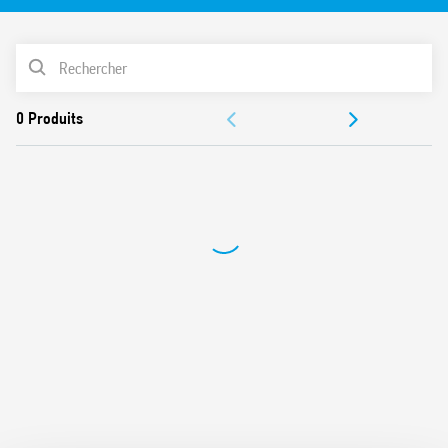
Etrier plastique pour le maintien et l’extraction du relais
Fourni avec module de présence tension et protection
LISTE DES PRODUITS
bobine
Etiquette d’identification
ACCESSOIRES
UL Listing (pour la combinaison relais + support)
Montage sur rail 35 mm (EN 60715)
DOCUMENTATIONS
Contacts sans Cadmium
CERTIFICATIONS
VIDÉOS