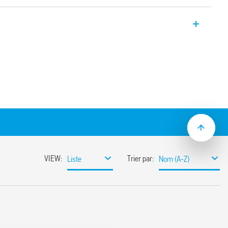
 pour circuits imprimés, adapté pour une
male de +105°C et pour le montage sur
distance élevée ente les contacts.
( intervalle contacts ≥ 3 mm)
( intervalle contacts ≥ 3.6 mm)
cts ≥ 3 mm ou ≥ 3.6 mm selon EN 60730-1
360 mW (type 45.31…x310)
m
re bobine et contacts selon EN 60335-1
ans l’air et lignes de fuite de 8 mm
et contacts 6 kV (1.2/50 µs)
e flux : RT II standard, (disponible en