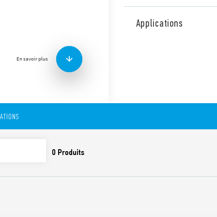
Relais miniature type 45.31
température ambiante maxi
Applications
circuits imprimés avec une 
Disponibles en versions :
– 45.31…x310, 1 contact NO 
En savoir plus
– 45.31…0610, 1 contact NO 
Caractéristiques :
Intervalle entre conta
Bobine DC sensible – 
CATIONS
Contacts sans Cadmiu
Isolement renforcé ent
(VDE 0700), séparation d
Isolement entre bobine 
Etanche aux remontées d
version RT III)