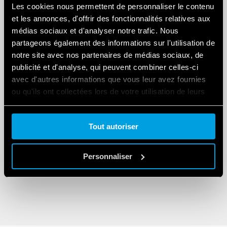
Related Blogs
Les cookies nous permettent de personnaliser le contenu
et les annonces, d'offrir des fonctionnalités relatives aux
médias sociaux et d'analyser notre trafic. Nous
partageons également des informations sur l'utilisation de
notre site avec nos partenaires de médias sociaux, de
publicité et d'analyse, qui peuvent combiner celles-ci
avec d'autres informations que vous leur avez fournies
ou qu'ils ont collectées lors de votre utilisation de leurs
services.
MARCHÉS SPÉCIFIQUES
Des équipements électriques
Tout autoriser
Cookie policy.
performants pour relever les défis de
l’industrie ferroviaire
Personnaliser
-
DEC
31
,
2023
14
min