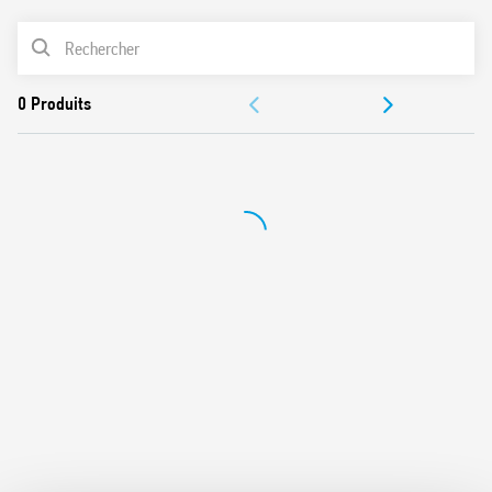
Montage sur panneau
LISTE DES PRODUITS
Contacts sans cadmium
DOCUMENTATIONS
CERTIFICATIONS