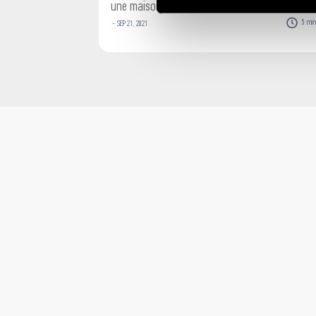
une maison intelligente
5
mi
-
SEP
21
,
2021