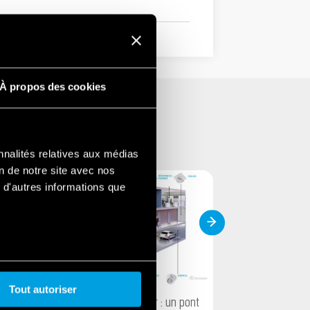
À propos des cookies
nnalités relatives aux médias
on de notre site avec nos
 d'autres informations que
TERTIAIRE
TERTIAIRE
Tout autoriser
Les détecteurs de mouvement Finder : un pont
Gamme de th