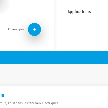
Amplificateur de portée typ
qui permet d’étendre la po
Applications
d’environ 10 m en champ lib
d’encastrement.
Caractéristiques :
En savoir plus
Pas de configuration né
4 amplificateurs maxim
AVIS DE CONFIDENTIALITÉ RELATIF
Finder S.p.A. sole proprietorship 
données générées par vos appareils 
droits, la manière dont ces donnée
pouvez les gérer, veuillez lire notre
ici
.
DIN
Y.P2, 1Y.E8 dans les tableaux électriques.