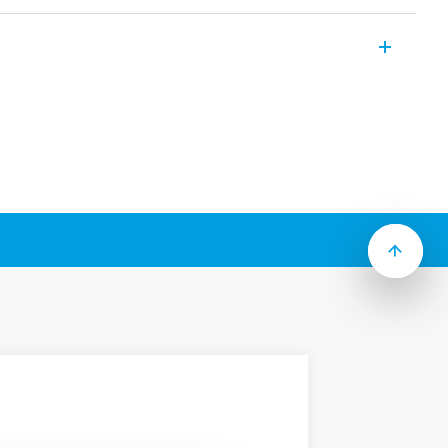
e 1YE8230, dispositif du système YESLY
rtée de transmission du signal Bluetooth
re et sans obstacle. Montage en boîte
cessaire
um par installation
 AU DATA ACT (Règlement UE 2023/2854)
garantit une transparence maximale concernant les
intelligents connectés. Pour en savoir plus sur vos
s sont générées, qui peut y accéder et comment vous
 Avis de confidentialité relatif au Data Act en cliquant