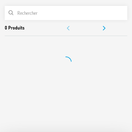
6 contacts 16 A 250 V AC, configurables indépendamment
LISTE DES PRODUITS
en NO ou NC
Indicateurs LED pour chaque sortie
DOCUMENTATIONS
Fonctions et temporisations pour chaque canal : ON, OFF,
clignotant, minuterie cage d’escalier, retard à l’allumage,
CERTIFICATIONS
retard à l’extinction
Fonctions logiques et analogiques disponibles pour
chaque sortie (AND, OR, XOR, WINDOW, THRESHOLD)
Gestion de sénarios
Alimentation par le bus KNX
Montage sur rail 35 mm (EN 60715)