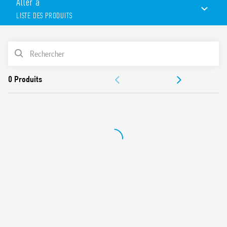
Aller à
détection et montage simplifié.
LISTE DES PRODUITS
Disponible en blanc (18.81.8.230.0000) et gris anthracite
(18.81.8.230.0002).
LISTE DES PRODUITS
DOCUMENTATIONS
CERTIFICATIONS