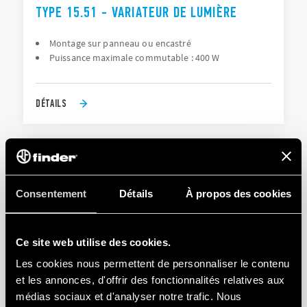
TYPE 15.51 - VARIATEUR DE LUMIÈRE
Montage sur panneau ou encastré
Puissance maximale commutable : 400 W
DÉTAILS
Consentement
Détails
À propos des cookies
Ce site web utilise des cookies.
TYPE 15.71 - VARIATEUR BLUETOOTH YESLY
Les cookies nous permettent de personnaliser le contenu
et les annonces, d'offrir des fonctionnalités relatives aux
Puissance maximale dimmable 200 W
médias sociaux et d'analyser notre trafic. Nous
7 fonctions sélectionnables selon le type de charge