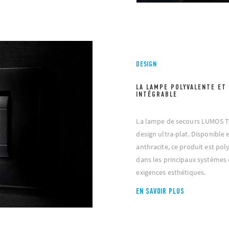
DESIGN
LA LAMPE POLYVALENTE ET
INTÉGRABLE
La lampe de secours LUMOS Ty
design ultra-plat. Disponible 
anthracite, ce produit est pol
dans les principaux systèmes c
exigences esthétiques.
EN SAVOIR PLUS