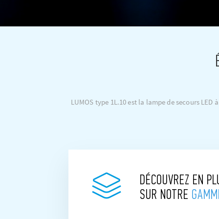
LUMOS type 1L.10 est la lampe de secours LED à 
DÉCOUVREZ EN PL
SUR NOTRE
GAMM