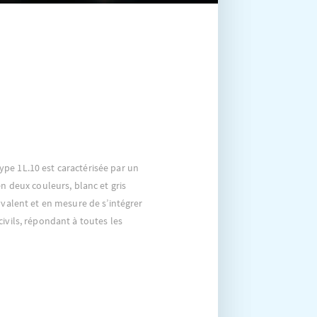
pe 1L.10 est caractérisée par un
en deux couleurs, blanc et gris
yvalent et en mesure de s’intégrer
ivils, répondant à toutes les