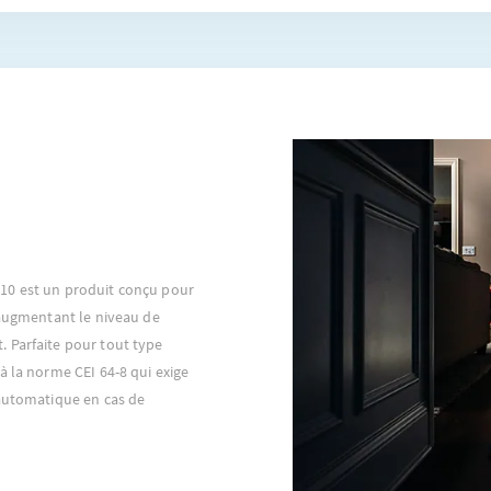
10 est un produit conçu pour
 augmentant le niveau de
 Parfaite pour tout type
à la norme CEI 64-8 qui exige
 automatique en cas de