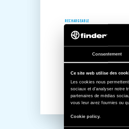
RECHARGEABLE
2.5 HEURES D'AUTONOMIE
La batterie interne rechargeable assu
Consentement
heures, fournissant le temps nécessa
actions importantes en cas de coup
exemple, le rétablissement de l’insta
Ce site web utilise des cook
l’évacuation de l’habitation en toute
Les cookies nous permettent d
EN SAVOIR PLUS
sociaux et d'analyser notre t
partenaires de médias sociaux
vous leur avez fournies ou qu'
Cookie policy.