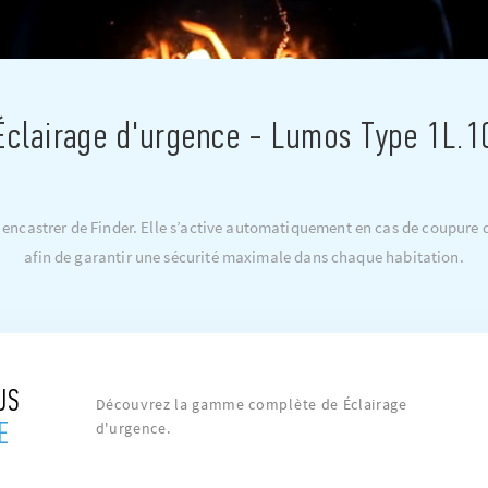
Éclairage d'urgence - Lumos Type 1L.1
encastrer de Finder. Elle s’active automatiquement en cas de coupure d
afin de garantir une sécurité maximale dans chaque habitation.
US
Découvrez la gamme complète de Éclairage
E
d'urgence.