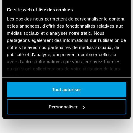
Ce site web utilise des cookies.
Les télérupteurs électroniques Finder sont
l’évolution du premier télérupteur
Les cookies nous permettent de personnaliser le contenu
et les annonces, d'offrir des fonctionnalités relatives aux
électromécanique conçu et breveté en interne en
médias sociaux et d'analyser notre trafic. Nous
1954.
partageons également des informations sur l'utilisation de
notre site avec nos partenaires de médias sociaux, de
Au fil du temps, les développements du premier
publicité et d'analyse, qui peuvent combiner celles-ci
produit ont conduit à des dispositifs de plus en
avec d'autres informations que vous leur avez fournies
plus silencieux, complexes et polyvalents.
ou qu'ils ont collectées lors de votre utilisation de leurs
Aujourd’hui, leur utilisation est indispensable dans
services.
tout système électrique car ils simplifient les
installations et le contrôle des charges. Choisissez
Tout autoriser
Cookie policy.
un télérupteur unipolaire pour couper seulement
la phase d’un circuit électrique ou un télérupteur
Personnaliser
bipolaire.
Série 20
– Télérupteurs modulaires pour montage