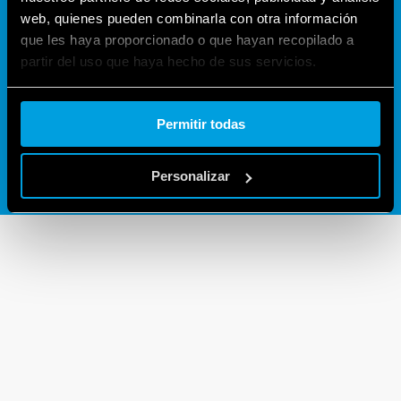
¿DUDAS O PREGUNTAS?
web, quienes pueden combinarla con otra información
que les haya proporcionado o que hayan recopilado a
partir del uso que haya hecho de sus servicios.
CONTACTANOS
Cookie policy.
Permitir todas
Personalizar