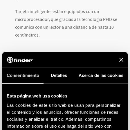
Tarjeta inteligente: están equipados con un
microprocesador, que gracias a la tecnología RFID se
comunica con un lector a una distancia de hasta 10
centímetros.
LOS CAMPOS DE APLICACIÓN
Consentimiento
Detalles
Acerca de las cookies
La tecnología NFC no tiene límite, se puede utilizar en
toda la industria. Al visitar el
sitio web del NFC Forum
,
una asociación de empresas cuyo objetivo es
Esta página web usa cookies
promover la estandarización e implementación de la
Las cookies de este sitio web se usan para personalizar
tecnología NFC, se puede obtener una visión general
el contenido y los anuncios, ofrecer funciones de redes
de cuántos sectores y cuántas aplicaciones se pueden
sociales y analizar el tráfico. Además, compartimos
emplear.
información sobre el uso que haga del sitio web con