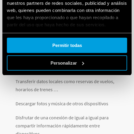
nuestros partners de redes sociales, publicidad y análisis
Ejemplos de posibilidades que ofrece:
web, quienes pueden combinarla con otra información
que les haya proporcionado o que hayan recopilado a
Realizar pagos a través de teléfonos móviles y
partir del uso que haya hecho de sus servicios.
teléfonos inteligentes
Cookie policy.
Integrar tarjetas de crédito en dispositivos móviles
Permitir todas
Comprar boletos de trenes, autobuses y boletos de
Personalizar
estacionamiento
Transferir datos locales como reservas de vuelos,
horarios de trenes …
Descargar fotos y música de otros dispositivos
Disfrutar de una conexión de igual a igual para
compartir información rápidamente entre
dispositivos