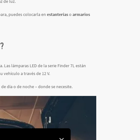
z de luz.
mpara, puedes colocarla en
estanterías
o
armarios
L?
a. Las lámparas LED de la serie Finder 7L están
u vehículo a través de 12 V.
 de día o de noche – donde se necesite.