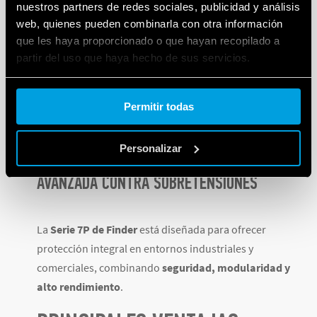
nuestros partners de redes sociales, publicidad y análisis
suficientemente altos como para destruir
web, quienes pueden combinarla con otra información
componentes electrónicos modernos.
que les haya proporcionado o que hayan recopilado a
partir del uso que haya hecho de sus servicios.
Los SPD Tipo 3 proporcionan el “refinamiento fino”
necesario para garantizar que el voltaje que llega al
Cookie policy.
equipo sea seguro
Permitir todas
Personalizar
SERIE 7P DE FINDER: PROTECCIÓN
AVANZADA CONTRA SOBRETENSIONES
La
Serie 7P de Finder
está diseñada para ofrecer
protección integral en entornos industriales y
comerciales, combinando
seguridad, modularidad y
alto rendimiento
.