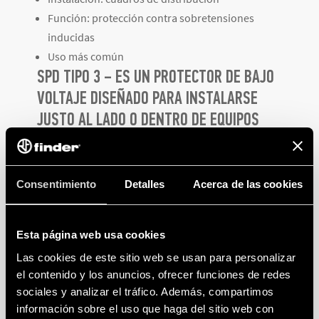
Función: protección contra sobretensiones
inducidas
Uso más común
SPD TIPO 3
– ES UN PROTECTOR DE BAJO
VOLTAJE DISEÑADO PARA INSTALARSE
JUSTO AL LADO O DENTRO DE EQUIPOS
ELÉCTRICOS MUY SENSIBLES.
Instalación: cerca del equipo
Consentimiento
Detalles
Acerca de las cookies
Función: protección fina
Alta precisión, menor capacidad
Esta página web usa cookies
¿Por qué se necesitan?
Las cookies de este sitio web se usan para personalizar
A medida que las sobretensiones viajan por la
el contenido y los anuncios, ofrecer funciones de redes
sociales y analizar el tráfico. Además, compartimos
instalación eléctrica, parte de su energía se disipa,
información sobre el uso que haga del sitio web con
pero aún pueden quedar picos de voltaje lo