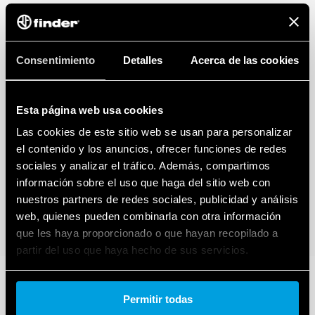
retención del módulo reemplazable que permite su
inversión)
Indicador visual del estado del varistor: funcional / a
reemplazar
Consentimiento
Detalles
Acerca de las cookies
Bornes de doble tornillo
Señalización con contacto remoto del estado del varistor:
presencia, funcionamiento, a reemplazar.
Esta página web usa cookies
Conector (07P.01) incluido en el paquete
– De acuerdo con EN 61 643-11
Las cookies de este sitio web se usan para personalizar
– Montaje en carril de 35 mm (EN 60715), 36 mm por poste
el contenido y los anuncios, ofrecer funciones de redes
sociales y analizar el tráfico. Además, compartimos
información sobre el uso que haga del sitio web con
nuestros partners de redes sociales, publicidad y análisis
web, quienes pueden combinarla con otra información
que les haya proporcionado o que hayan recopilado a
partir del uso que haya hecho de sus servicios.
Cookie policy.
Permitir todas