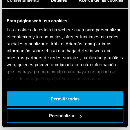
Consentimiento
Detalles
Acerca de las cookies
como la iluminación exterior y la
automatización de áreas comunes y
zonas de relax.
Esta página web usa cookies
Las cookies de este sitio web se usan para personalizar
el contenido y los anuncios, ofrecer funciones de redes
sociales y analizar el tráfico. Además, compartimos
HAGA CLIC AQUÍ PARA DESCUBRIR LOS
información sobre el uso que haga del sitio web con
PRODUCTOS
nuestros partners de redes sociales, publicidad y análisis
web, quienes pueden combinarla con otra información
que les haya proporcionado o que hayan recopilado a
partir del uso que haya hecho de sus servicios.
Cookie policy.
Permitir todas
Personalizar