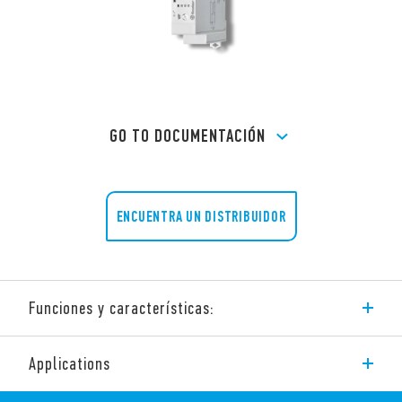
GO TO DOCUMENTACIÓN
ENCUENTRA UN DISTRIBUIDOR
Funciones y características:
La serie 83 de Finder consta de temporizadores multifunción y
Applications
/ o monofunción.
Las características de estos dispositivos son: