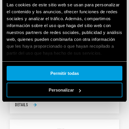
DETAILS
Las cookies de este sitio web se usan para personalizar
el contenido y los anuncios, ofrecer funciones de redes
sociales y analizar el tráfico. Además, compartimos
información sobre el uso que haga del sitio web con
nuestros partners de redes sociales, publicidad y análisis
web, quienes pueden combinarla con otra información
que les haya proporcionado o que hayan recopilado a
partir del uso que haya hecho de sus servicios.
TIPO 83.62 - TEMPORIZADOR MODULAR
Cookie policy.
Permitir todas
2 contactos
Ancho 22.5 mm
Personalizar
DETAILS