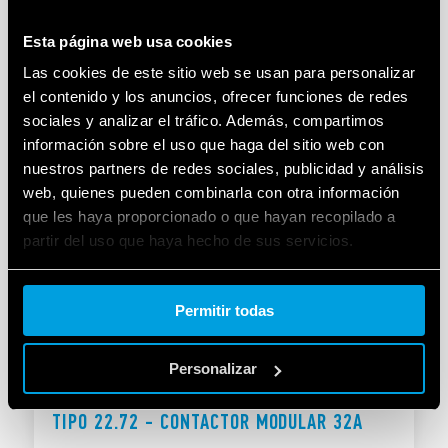
TIPO 22.64 - CONTACTOR MODULAR
Esta página web usa cookies
Las cookies de este sitio web se usan para personalizar
Pensado específicamente: para cargas con corriente
el contenido y los anuncios, ofrecer funciones de redes
de arranque alta 240 A
sociales y analizar el tráfico. Además, compartimos
Material de contactos AgSnO2
información sobre el uso que haga del sitio web con
nuestros partners de redes sociales, publicidad y análisis
DETAILS
web, quienes pueden combinarla con otra información
que les haya proporcionado o que hayan recopilado a
partir del uso que haya hecho de sus servicios.
Cookie policy.
Permitir todas
Personalizar
TIPO 22.72 - CONTACTOR MODULAR 32A