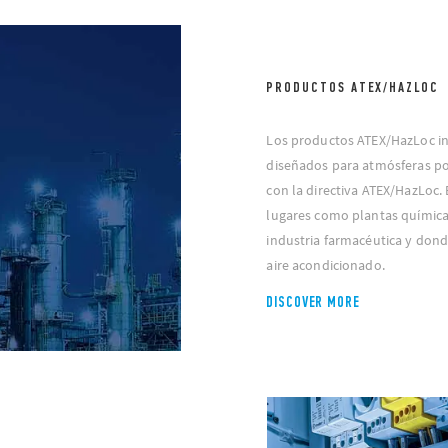
PRODUCTOS ATEX/HAZLOC
Los productos ATEX/HazLoc inc
diseñados para atmósferas po
con la directiva ATEX/HazLoc.
lugares como plantas química
industria farmacéutica y dond
aire acondicionado.
DISCOVER MORE