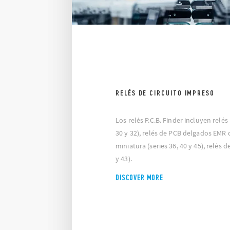
RELÉS DE CIRCUITO IMPRESO
Los relés P.C.B. Finder incluyen relé
30 y 32), relés de PCB delgados EMR o
miniatura (series 36, 40 y 45), relés d
y 43).
DISCOVER MORE