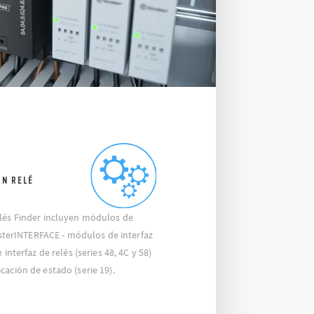
ON RELÉ
elés Finder incluyen módulos de
MasterINTERFACE - módulos de interfaz
 interfaz de relés (series 48, 4C y 58)
cación de estado (serie 19).