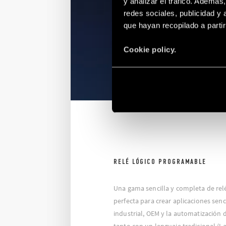
y analizar el tráfico. Ademá
redes sociales, publicidad y
que hayan recopilado a parti
Cookie policy.
RELÉ LÓGICO PROGRAMABLE
Una gama sencilla y completa de rel
perfecta para crear aplicaciones senc
industrial, OEM y la automatización 