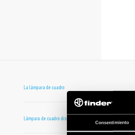
La lámpara de cuadro
La
lámpara de cuadro Finder
es una solución de diseño, con
Un producto extremadamente versátil, que se puede colocar e
fijación directa al armario o fijación magnética sobre un sop
Lámpara de cuadro disponible en dos versiones
Consentimiento