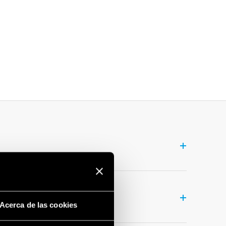
éctricos
.
2 en 1: la lámpara tiene un acoplamiento magnético para
Acerca de las cookies