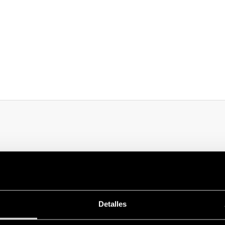
 bajo consumo energético, para la
iluminación de máquinas y cuadros el
n cualquier lugar del interior del cuadro eléctrico, gracias al montaje 
orte roscado.
Detalles