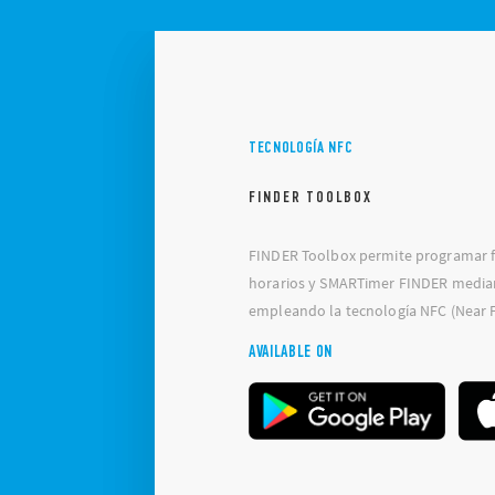
TECNOLOGÍA NFC
FINDER TOOLBOX
FINDER Toolbox permite programar f
horarios y SMARTimer FINDER media
empleando la tecnología NFC (Near 
AVAILABLE ON