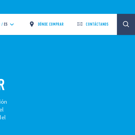
DÓNDE COMPRAR
CONTÁCTANOS
 /
ES
R
ión
el
del