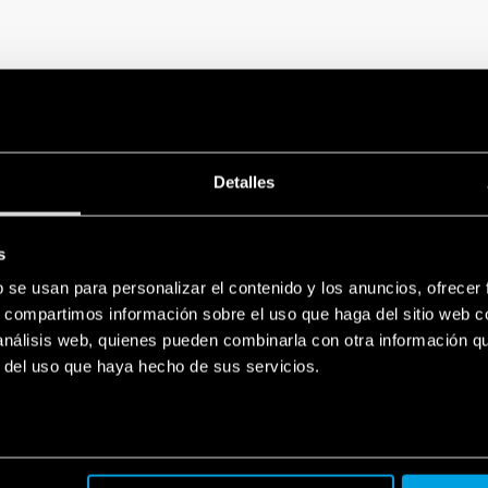
PARA INSTALADORES Y USUARIOS
FINDER YOU
Detalles
Con Finder YOU es posible agr
sistema YESLY y termostatos
s
rápida y sencilla, a través de
b se usan para personalizar el contenido y los anuncios, ofrecer
Descárgate ahora gratis Finde
s, compartimos información sobre el uso que haga del sitio web 
AVAILABLE ON
 análisis web, quienes pueden combinarla con otra información q
r del uso que haya hecho de sus servicios.
1
2
3