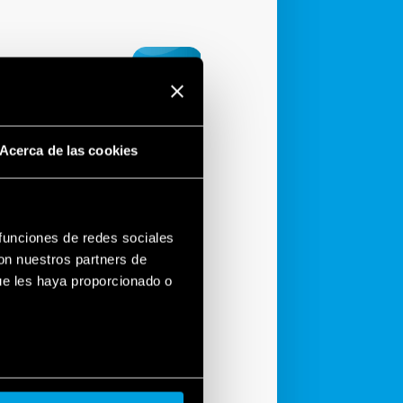
 FINALES
Acerca de las cookies
egar, configurar y controlar su
/cronotermostatos BLISS de forma
 una única herramienta.
 funciones de redes sociales
r you desde App Store o Playstore.
con nuestros partners de
ue les haya proporcionado o