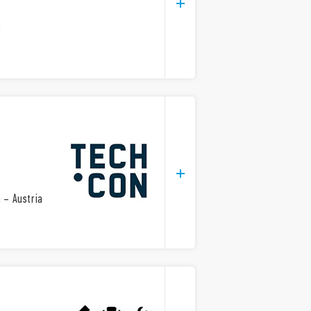
e
 – Austria