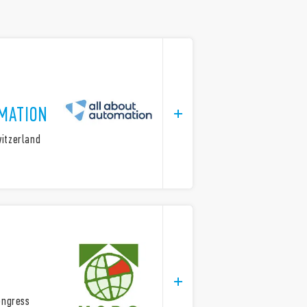
MATION
witzerland
Congress