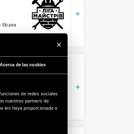
– Ukraine
Acerca de las cookies
NG LIVE
 funciones de redes sociales
bition Centre
con nuestros partners de
ue les haya proporcionado o