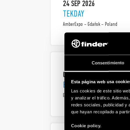
24 SEP 2026
TEKDAY
AmberExpo – Gdańsk – Poland
Consentimiento
07-08 OCT 2026
Esta página web usa cookie
ELETTRO-ESPO
Las cookies de este sitio we
Espo Centro – Bellinzona – Switzerl
y analizar el tráfico. Ademá
redes sociales, publicidad y
que hayan recopilado a parti
Cookie policy.