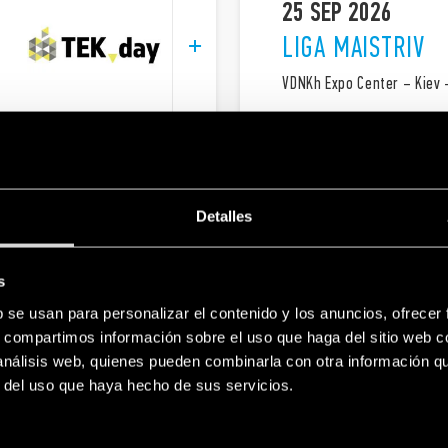
25 SEP 2026
LIGA MAISTRIV
VDNKh Expo Center – Kiev 
Detalles
14 OCT 2026
MACHINE BUILDI
s
b se usan para personalizar el contenido y los anuncios, ofrecer
National Agricultural Exhi
and
– Stoneleigh Park – UK
s, compartimos información sobre el uso que haga del sitio web 
 análisis web, quienes pueden combinarla con otra información q
r del uso que haya hecho de sus servicios.