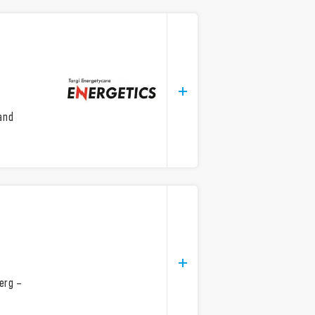
land
erg –