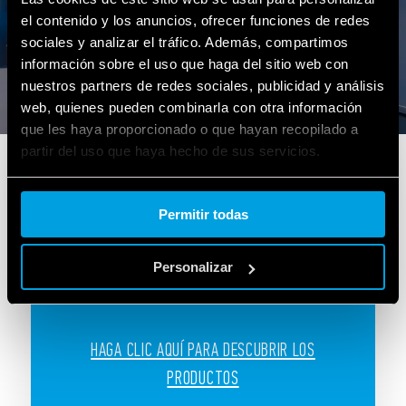
el contenido y los anuncios, ofrecer funciones de redes
sociales y analizar el tráfico. Además, compartimos
información sobre el uso que haga del sitio web con
nuestros partners de redes sociales, publicidad y análisis
web, quienes pueden combinarla con otra información
que les haya proporcionado o que hayan recopilado a
partir del uso que haya hecho de sus servicios.
Sector ferroviario
Cookie policy.
Productos creados para equipos
Permitir todas
auxiliares y control de puertas en los
trenes.
Personalizar
HAGA CLIC AQUÍ PARA DESCUBRIR LOS
PRODUCTOS