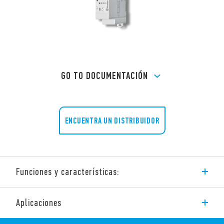
GO TO DOCUMENTACIÓN
ENCUENTRA UN DISTRIBUIDOR
Funciones y características:
La serie 83 de Finder consta de temporizadores multifunción y
Aplicaciones
/ o monofunción.
Las características de estos dispositivos son: