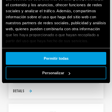
DETAILS
el contenido y los anuncios, ofrecer funciones de redes
sociales y analizar el tráfico. Además, compartimos
información sobre el uso que haga del sitio web con
nuestros partners de redes sociales, publicidad y análisis
web, quienes pueden combinarla con otra información
que les haya proporcionado o que hayan recopilado a
partir del uso que haya hecho de sus servicios.
Cookie policy.
TIPO 83.62 - TEMPORIZADOR MODULAR
Permitir todas
2 contactos
Personalizar
Ancho 22.5 mm
DETAILS