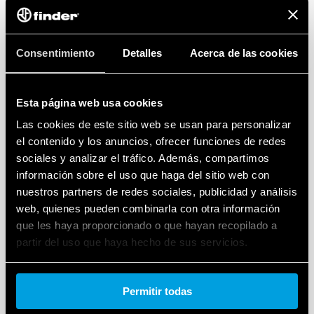
TIPO 72.A1 - REGULADOR DE NIVEL POR
Consentimiento
Detalles
Acerca de las cookies
FLOTADOR
1 conmutado
Esta página web usa cookies
10 A (carga resistiva)
Las cookies de este sitio web se usan para personalizar
el contenido y los anuncios, ofrecer funciones de redes
DETAILS
sociales y analizar el tráfico. Además, compartimos
información sobre el uso que haga del sitio web con
nuestros partners de redes sociales, publicidad y análisis
web, quienes pueden combinarla con otra información
que les haya proporcionado o que hayan recopilado a
partir del uso que haya hecho de sus servicios.
Cookie policy.
Permitir todas
TIPO 72.B1 - REGULADOR DE NIVEL DE