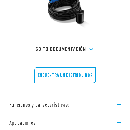
GO TO DOCUMENTACIÓN
ENCUENTRA UN DISTRIBUIDOR
Funciones y características:
La serie 72 de Finder consta de relés de control de nivel para
Aplicaciones
líquidos conductivos.