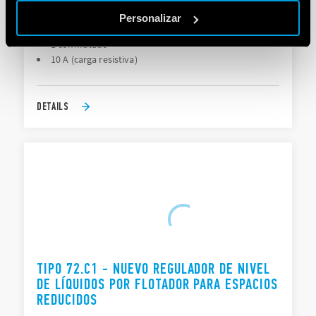
LÍQUIDOS POR FLOTADOR
Personalizar
1 conmutado
10 A (carga resistiva)
DETAILS
TIPO 72.C1 - NUEVO REGULADOR DE NIVEL
DE LÍQUIDOS POR FLOTADOR PARA ESPACIOS
REDUCIDOS