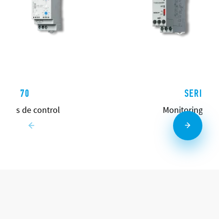
ERIE 70
SERIE 7
 Relés de control
Monitoring rel