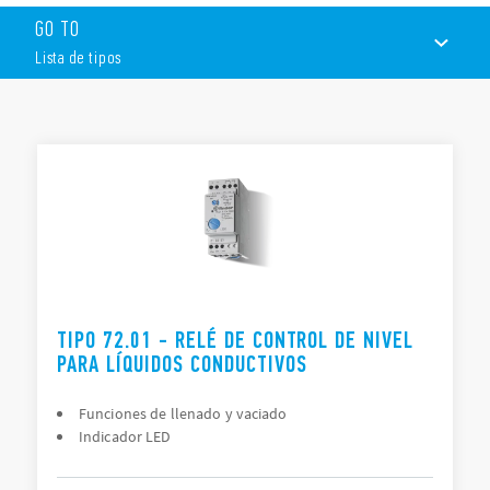
Estos dispositivos tienen las siguientes características:
GO TO
Función de llenado o vaciado
Lista de tipos
Sensibilidad fija o ajustable (5… 150kΩ)
Larga vida eléctrica
Montaje en carril de 35 mm (EN 60715)
LISTA DE TIPOS
DOCUMENTACIÓN
APROBACIONES
TIPO 72.01 - RELÉ DE CONTROL DE NIVEL
PARA LÍQUIDOS CONDUCTIVOS
Funciones de llenado y vaciado
Indicador LED