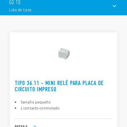
GO TO
Mini relé tipo “terrón de azúcar” – Bobina DC sensible: 360
mW – Lavable: RT III”
Lista de tipos
LISTA DE TIPOS
DOCUMENTACIÓN
APROBACIONES
TIPO 36.11 - MINI RELÉ PARA PLACA DE
CIRCUITO IMPRESO
Tamaño pequeño
1 contacto conmutado
DETAILS