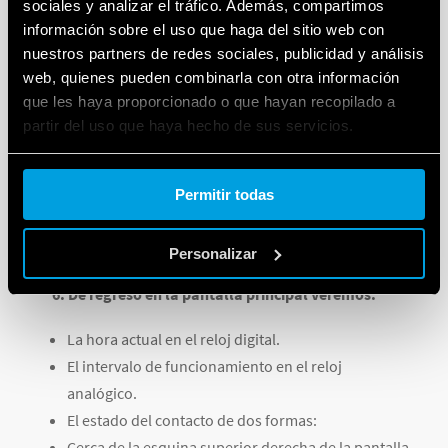
sociales y analizar el tráfico. Además, compartimos
información sobre el uso que haga del sitio web con
nuestros partners de redes sociales, publicidad y análisis
web, quienes pueden combinarla con otra información
que les haya proporcionado o que hayan recopilado a
partir del uso que haya hecho de sus servicios.
5. Para terminar, presiona brevemente el botón
Cookie policy.
central del joystick.
Permitir todas
Personalizar
6. De regreso en la pantalla principal veremos:
La hora actual en el reloj digital.
El intervalo de funcionamiento en el reloj
analógico.
El estado del contacto de dos formas:
Cerca de la esquina superior derecha de la pantalla