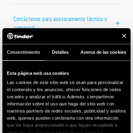
petroquímicas, en ambientes vinculados con la
industria farmacéutica
y donde existan
sistemas
Contáctenos para asesoramiento técnico o
de refrigeración
y
aire acondicionado
. El uso de
estos dispositivos aumenta el nivel de seguridad en
comercial
los sistemas de automatización expuestos a
vapores, gases y nieblas explosivas.
Consentimiento
Detalles
Acerca de las cookies
Esta página web usa cookies
Las cookies de este sitio web se usan para personalizar
el contenido y los anuncios, ofrecer funciones de redes
sociales y analizar el tráfico. Además, compartimos
información sobre el uso que haga del sitio web con
nuestros partners de redes sociales, publicidad y análisis
web, quienes pueden combinarla con otra información
que les haya proporcionado o que hayan recopilado a
partir del uso que haya hecho de sus servicios.