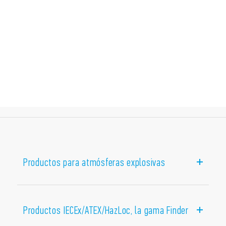
Productos para atmósferas explosivas
Los
productos IECEx/ATEX/HazLoc están diseñados
para atmósferas potencialmente explosivas
y se
Productos IECEx/ATEX/HazLoc, la gama Finder
pueden utilizar en lugares como plantas químicas,