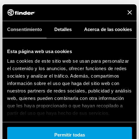
giratorios de función y escalas de tiempo, montaje en
carril de 35 mm, se puede operar con destornilladores
planos y de cruz
Nuevas versiones multivoltaje con tecnología inteligente
Consentimiento
Detalles
Acerca de las cookies
PWM
Esta página web usa cookies
Las cookies de este sitio web se usan para personalizar
el contenido y los anuncios, ofrecer funciones de redes
sociales y analizar el tráfico. Además, compartimos
información sobre el uso que haga del sitio web con
nuestros partners de redes sociales, publicidad y análisis
web, quienes pueden combinarla con otra información
que les haya proporcionado o que hayan recopilado a
partir del uso que haya hecho de sus servicios.
Cookie policy.
Permitir todas