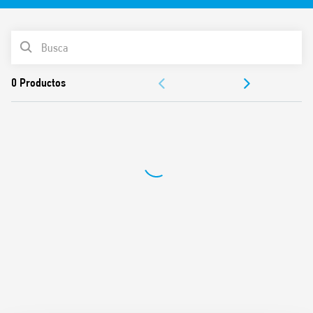
Funciones y características:
LISTA DE PRODUCTOS
Salida de 30 V CC a 640 mA, bus KNX
DOCUMENTACIÓN
Indicador LED de estado
Ancho 72 mm (4 módulos)
APROBACIONES
Montaje en carril de 35 mm (EN 60715)
Compatible con ETS 4 (o superior)
VÍDEO