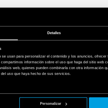
Protección contra corto
automático)
Fusible de entrada: fá
fusible de repuesto.
Protección contra sobre
Cumple con las normas
Conexión en paralelo p
Detalles
OR)
Conexión dual y serial
Montaje en barra de 35
s
b se usan para personalizar el contenido y los anuncios, ofrecer
s, compartimos información sobre el uso que haga del sitio web 
 análisis web, quienes pueden combinarla con otra información q
r del uso que haya hecho de sus servicios.
Personalizar