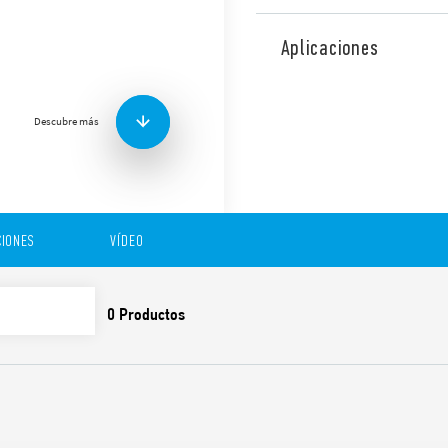
Fuente de alimentación de c
eficiencia con alta corrien
Aplicaciones
energía en espera. Equipado
ajustable entre 24 y 28 V.
Descubre más
Funciones y características:
Tecnología Fold-Back pa
paralelo para aumentar 
IONES
VÍDEO
Alta eficiencia (hasta 9
Bajo consumo en stand
LLC (78.1B) o topología 
Protección térmica int
contacto auxiliar, y co
Indicación de sobrecar
contacto auxiliar (78.1D
Impulso de corriente: s
LED más contacto auxili
Protección contra sobre