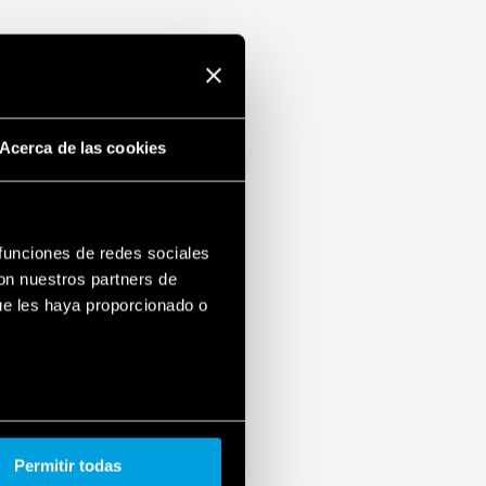
circuitos: modo Hiccup (reinicio
cilmente reemplazable y equipado con un
tensiones: varistor
 EN 60950-1 y 61204-3
ara mayor corriente de carga con diodo
Acerca de las cookies
 mm (EN 60715)
 funciones de redes sociales
con nuestros partners de
ue les haya proporcionado o
Permitir todas