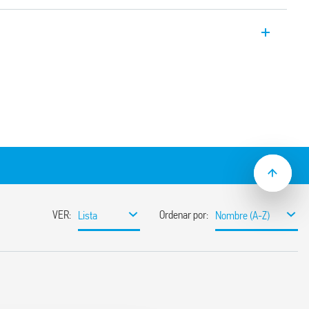
onmutación industrial tipo 78.2A de alta
te de salida de entrada y bajo consumo de
 con 24 V CC, salida de 240 W y voltaje
ra cargar la batería y operación en
la corriente de carga (78.1D)
3%)
-by (menos de 1 W)
directa (78.1D)
erna con prealarma a través de LED más
n apagado de salida (78.1D)
ga: con prealarma a través de LED más
)
in limitaciones de tiempo, con indicación
ar (78.1D)
carga: Fold-Back (limitación) – (78.1D)