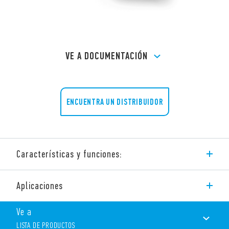
VE A DOCUMENTACIÓN
ENCUENTRA UN DISTRIBUIDOR
Características y funciones:
Tipo 77.F1 – Relé de estado sólido para panel.
Aplicaciones
Conmutación Zero-crossing. Salida: 80 A.
Aplicaciones sugeridas: – control de resistencias, luminarias,
Ve a
solenoides, bobinas de contactores.
LISTA DE PRODUCTOS