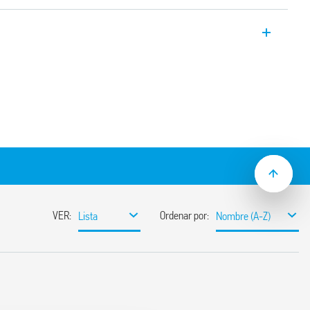
sico Tipo 6M.TB.9.024.1200 capaz de
 DC
V CC
ón Modbus RS485
edidos:
 kVA, kvar, Hz, THD (I), Vpk, Ipk, Cosφ
reccional: kWh
 F.E.
sponibles: MSW primero, LSW primero o
e por interfaz Modbus RS485
/2010
con adaptador incluido)