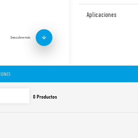
Analizador de redes monofá
realizar medidas TRMS AC y
Aplicaciones
Función y características:
100A – 800 V CA / 1000 
Puerto de comunicaci
Descubre más
Valores instantáneos m
V (RMS), A (RMS), PF, kW,
Medida de energía bidi
Clase de precisión: 0,5 %
Registro de medidas di
IONES
cientos
Totalmente configurabl
Conforme a EN 61010-1
Montaje en carril DIN (