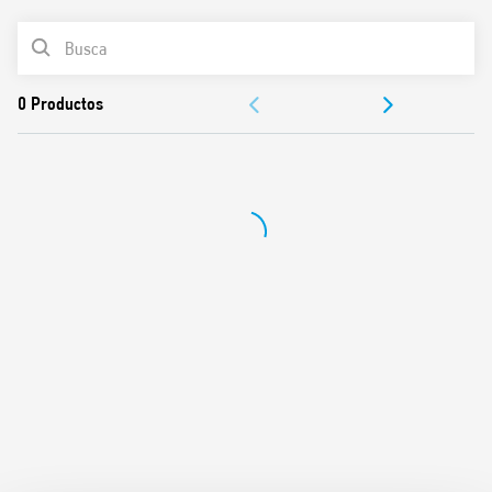
LISTA DE PRODUCTOS
Bobina DC
Placa de identificación
DOCUMENTACIÓN
Listado UL (combinación relé / zócalo)
Montaje en carril de 35 mm (EN 60715)
APROBACIONES
Contactos sin cadmio
VÍDEO