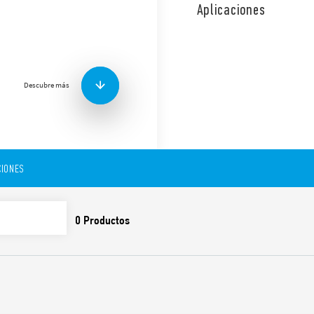
acuerdo con el nivel de luz 
Aplicaciones
A, con interrupción unipola
Características
Sensibilidad fija 10 lux 
Contactos libres de ca
Descubre más
Elemento fotosensor li
Los primeros 3 ciclos d
encendido y apagado, pa
de ajuste.
Disponible para aliment
Cableado previamente c
IONES
mm de longitud
El relé crepuscular de 
especificaciones de EN