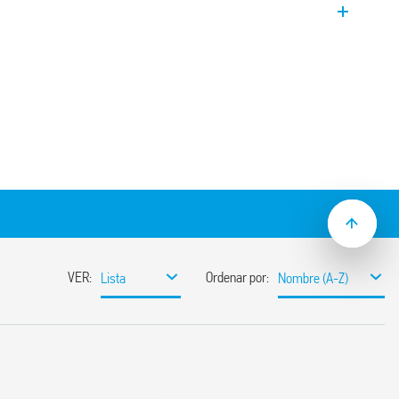
ambiental. Tiene una salida única, 1 NO 16
r y permite el montaje en un farola.
(± 20%) – (tipo 10.61)
dmio
bre de cadmio (IC foto-diodo)
e funcionamiento del relé sin retraso en el
ra facilitar al instalador las operaciones
ación a 230 y 120 V AC (50/60 Hz)
on cables de silicona unipolares de 500
1 contacto NO responde a las
EL para alumbrado público