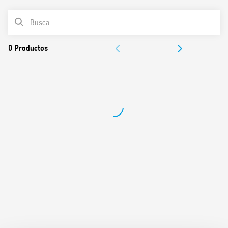
Funciones y características:
LISTA DE PRODUCTOS
Intervalo mínimo de programación: 15 min (12.11)
DOCUMENTACIÓN
APROBACIONES