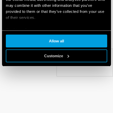
turintis platų laiko nustatymų pasirinkimą.
may combine it with other information that you’ve
provided to them or that they’ve collected from your use
Visų šių versijų trumpikliai yra trijų skirtingų slapvų:
of their services.
mėlynos, raudonos ir juodos.
Cookie policy
Allow all
Customize
NEXT