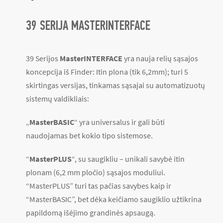
39 SERIJA MASTERINTERFACE
39 Serijos
MasterINTERFACE
yra nauja relių sąsajos
koncepcija iš Finder: Itin plona (tik 6,2mm); turi 5
skirtingas versijas, tinkamas sąsajai su automatizuotų
sistemų valdikliais:
„
MasterBASIC
“ yra universalus ir gali būti
naudojamas bet kokio tipo sistemose.
“
MasterPLUS
“, su saugikliu – unikali savybė itin
plonam (6,2 mm pločio) sąsajos moduliui.
“MasterPLUS” turi tas pačias savybes kaip ir
“MasterBASIC”, bet dėka keičiamo saugiklio užtikrina
papildomą išėjimo grandinės apsaugą.