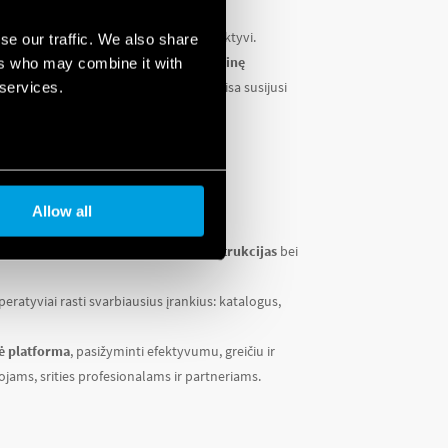
riją.
retaus komponento paieška yra labai efektyvi.
se our traffic. We also share
tys buvo perplanuotos
integruojant šoninę
ers who may combine it with
 services.
u pasiekti reikiamus skyrius
. Be to, visa susijusi
ma vos vienu paspaudimu.
PASIEKIAMI RANKA
Allow all
a galite rasti
išsamias naudojimosi instrukcijas
bei
eratyviai rasti svarbiausius įrankius: katalogus,
nė platforma
, pasižyminti efektyvumu, greičiu ir
jams, srities profesionalams ir partneriams.