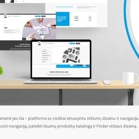
etainė jau čia – platforma su visiškai atnaujintu stiliumi, dizainu ir navigacij
uoti navigaciją, pateikti išsamų produktų katalogą ir Finder stiliaus dizainą.