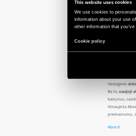
This website uses cookies
Išplėstinė
filtr
Filtrai leidžia 
We use cookies to personalis
Struktūriniai po
information about your use of
other information that you’ve
navigacijos juo
dokumentacija 
Cookie policy
ATSISIUN
Atnaujintoje sve
tiesiogines
atsi
Be to,
naujoji a
kainynus, vaizd
Atnaujinta 4box.
prieinamumu. Jo
4box.it