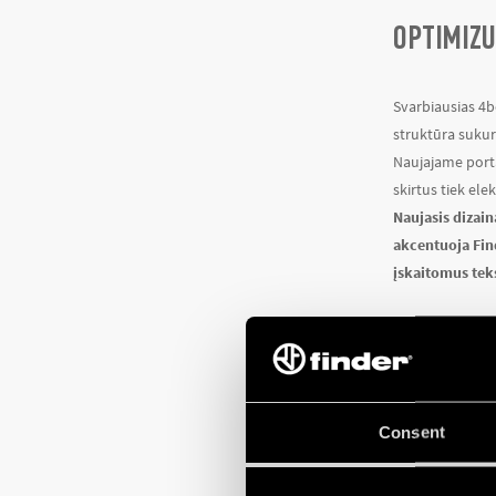
OPTIMIZU
Svarbiausias 4b
struktūra sukurt
Naujajame porta
skirtus tiek el
Naujasis dizain
akcentuoja Fin
įskaitomus teks
NAUJAS S
Skiltis, skirta 
Consent
asortimentą – ta
detales
pagal j