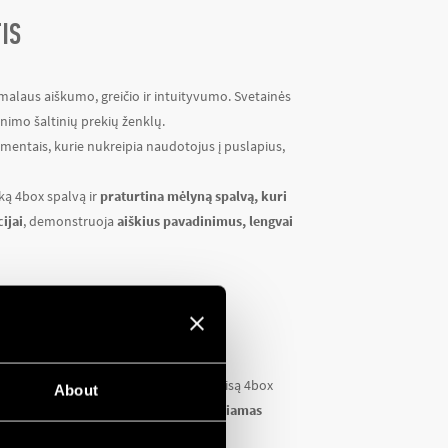
IS
alaus aiškumo, greičio ir intuityvumo. Svetainės
inimo šaltinių prekių ženklų.
mentais, kurie nukreipia naudotojus į puslapius,
lką 4box spalvą ir
praturtina mėlyną spalvą, kuri
ijai
, demonstruoja
aiškius pavadinimus, lengvai
UKTŲ PUSLAPIAI
 internetinis katalogas.
Jame rasite visą 4box
About
cifikacijomis ir greitai užsisakyti reikiamas