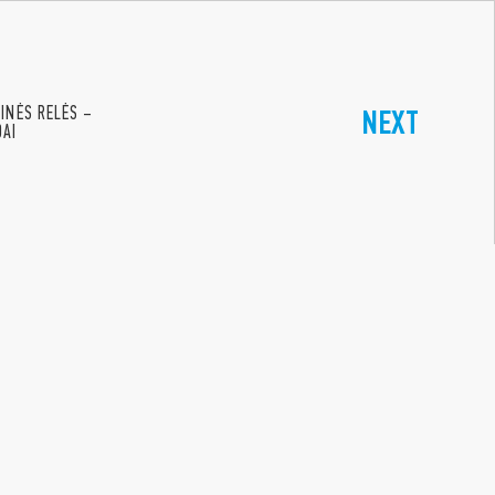
KINĖS RELĖS –
NEXT
DAI