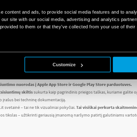
o paieška
leidžia greitai ir efektyviai rasti norimą prekės kodą arba gaminių se
pasirinkti pagal kategoriją, paskirtį arba technines specifikacijas, todėl konk
e content and ads, to provide social media features and to analy
kyčiai palietė ir
produktų serijų bei modelių puslapius
. Šios svarbios skil
 our site with our social media, advertising and analytics partn
 provided to them or that they’ve collected from your use of their
stą
. Toks sprendimas leidžia daug geriau orientuotis svetainėje ir
akimirksni
– techninių duomenų lapai, instrukcijos ir sertifikatai – dabar pasiekia
TIMŲ SKILTIS IR SKAITMENINIAI IŠTEKLIAI – 
Customize
tainėje atsirado speciali skiltis, skirta
4box ir Finder You programėlėms
. Či
siuntimo nuorodas į Apple App Store ir Google Play Store parduotuves.
tsisiuntimų skiltis
sukurta kaip pagrindinis prieigos taškas, kuriame galite op
o įrašus bei techninę dokumentaciją.
it svetainė – tai ne tik vizualiniai pokyčiai.
Tai visiškai perkurta skaitmeni
s tikslas – užtikrinti geriausią įmanomą naršymo patirtį galutiniams vartoto