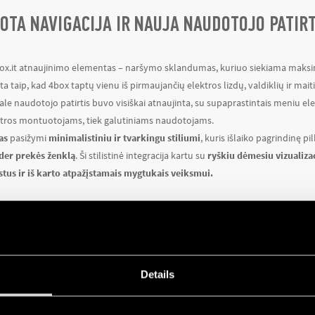
OTA NAVIGACIJA IR NAUJA NAUDOTOJO PATIRT
ox.it atnaujinimo elementas – naršymo sklandumas, kuriuo siekiama maksim
a taip, kad 4box taptų vienu iš pirmaujančių elektros lizdų, valdiklių ir mait
le naudotojo patirtis buvo visiškai atnaujinta, su supaprastintais meniu ele
ektros montuotojams, tiek galutiniams naudotojams.
as
pasižymi
minimalistiniu ir tvarkingu stiliumi
, kuris išlaiko pagrindinę pi
der prekės ženklą
. Ši stilistinė integracija kartu su
ryškiu dėmesiu vizualizac
tus ir iš karto atpažįstamais mygtukais veiksmui.
KAITMENINIS KATALOGAS IR DEDIKUOTI PROD
visiems gaminiams
, yra ne tiesiog paprastas sąrašas, o
išsamus ir interaktyvus
Details
i efektyvus įrankis, leidžiantis patogiai
ieškoti prekių, susipažinti su jų spe
ų kodus.