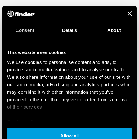
Consent
Details
About
This website uses cookies
We use cookies to personalise content and ads, to
provide social media features and to analyse our traffic.
We also share information about your use of our site with
2. TERMOPADAI
our social media, advertising and analytics partners who
Siekiant užtikrinti maksimalų šilumos perdavimą iš
may combine it with other information that you’ve
relės į radiatorių arba elektros skydo korpusą,
provided to them or that they’ve collected from your use
montuojant rekomenduojame naudoti naujus
of their services.
termopadus:
Cookie policy
077.T1 / 077.T2:
Vienfazių ir dvifazių modeliams (T2
versija yra lipni, kad būtų lengviau nustatyti padėtį)
Allow all