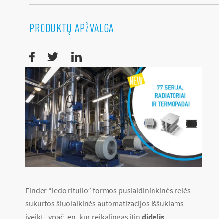
PRODUKTŲ APŽVALGA
Finder “ledo ritulio” formos puslaidininkinės relės
sukurtos šiuolaikinės automatizacijos iššūkiams
įveikti, ypač ten, kur reikalingas itin
didelis