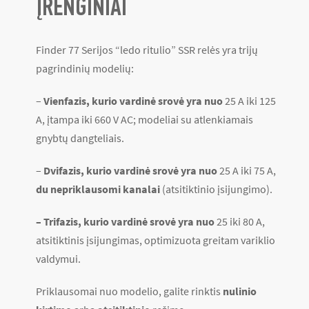
ĮRENGINIAI
Finder 77 Serijos “ledo ritulio” SSR relės yra trijų
pagrindinių modelių:
–
Vienfazis, kurio vardinė srovė yra nuo
25 A iki 125
A, įtampa iki 660 V AC; modeliai su atlenkiamais
gnybtų dangteliais.
–
Dvifazis, kurio vardinė srovė yra nuo
25 A iki 75 A,
du nepriklausomi kanalai
(atsitiktinio įsijungimo).
– Trifazis, kurio vardinė srovė yra nuo
25 iki 80 A,
atsitiktinis įsijungimas, optimizuota greitam variklio
valdymui.
Priklausomai nuo modelio, galite rinktis
nulinio