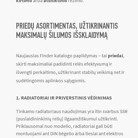
kirtimo
arba
atsitiktinio
režimo.
PRIEDŲ ASORTIMENTAS, UŽTIKRINANTIS
MAKSIMALŲ ŠILUMOS IŠSKLAIDYMĄ
Naujausias Finder katalogo papildymas – tai
priedai
,
skirti maksimaliai padidinti relės efektyvumą ir
išvengti perkaitimo, užtikrinant stabilų veikimą net ir
sudėtingomis aplinkos sąlygomis.
1. RADIATORIAI IR PRIVERSTINIS VĖDINIMAS
Tinkamo radiatoriaus naudojimas yra itin svarbus SSR
(puslaidininkinių relių) ilgaamžiškumui užtikrinti.
Priklausomai nuo modelio, radiatoriai gali būti
montuojami ant DIN bėgelio arba tiesiai ant elektros