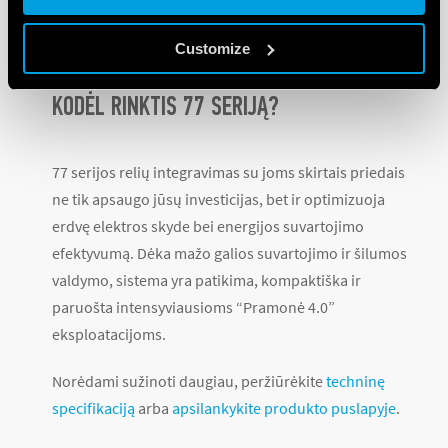
077.T3:
Skirta didesnėms trifazėms
puslaidininkinėms relėms
Customize
KODĖL RINKTIS 77 SERIJĄ?
77 serijos relių integravimas su joms skirtais priedais
ne tik apsaugo jūsų investicijas, bet ir optimizuoja
erdvę elektros skyde bei energijos suvartojimo
efektyvumą. Dėka mažo galios suvartojimo ir šilumos
valdymo, sistema yra patikima, kompaktiška ir
paruošta intensyviausioms “Pramonė 4.0”
eksploatacijoms.
Norėdami sužinoti daugiau, peržiūrėkite
techninę
specifikaciją
arba
apsilankykite produkto puslapyje
.