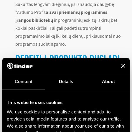
Sukurtas lengvam diegimui, jis išnaudoja daugybę
“Arduino Pro”
laisvai prieinamų programinės
įrangos bibliotekų
ir programinių eskizų, skirtų bet
kokiai paskirčiai. Tai gali padėti sutrumpinti
programavimo laiką iki kelių dienų, priklausomai nuo
programos sudėtingumo.
PEREITI Į PRODUKTO PUSLAPĮ
>>>
Consent
Details
About
3 VARIANTAI VISOMS UŽDUOTIMS
This website uses cookies
We use cookies to personalise content and ads, to
Finder Opta yra
trijų versijų,
kurios gali atitikti ir
provide social media features and to analyse our traffic.
We also share information about your use of our site with
pranokti kiekvieno vartotojo galimybes,