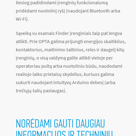
tiesiog padidindami įrenginių funkcionalumą
pridėdami nuotolinį ryšį (naudojant Bluetooth arba
Wi-Fi).
Sąveiką su esamais Finder įrenginiais taip pat lengva
atlikti. Prie OPTA galima prijungti energijos skaitiklius,
kontaktorius, maitinimo šaltinius, reles ir daugelį kitų
įrenginių, o visą valdymą galite atlikti vietoje per
operatoriau pultą arba nuotoliniu būdu, naudodami
realiojo laiko prietaisų skydelius, kuriuos galima
sukurti naudojant intuityvų Arduino debesį (arba
trečiųjų šalių paslaugas).
NORĖDAMI GAUTI DAUGIAU
INFORMACIJOS IR TECHNINIŲ