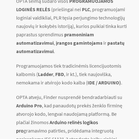
OPTA šeimą sudaro visos
PROGRAMUOJAMOS
LOGINĖS RELĖS
(priešingai nei
PLC
, programuojami
loginiai valdikliai, PLR tęsia perjungimo technologijų
naujovių ir kokybės istoriją), kurios puikiai tinka kurti
paprastus sprendimus
pramoniniam
automatizavimui
,
įrangos gamintojams
ir
pastatų
automatizavimui
.
Programuojamos tiek tradicinėmis licencijuotomis
kalbomis (
Ladder
,
FBD
, ir kt.), tiek naujoviška,
nemokama ir atvirojo kodo kalba (
IDE / ARDUINO)
.
OPTA atveju, Finder nusprendė bendradarbiauti su
Arduino Pro
, kad panaudotų prekės ženklo firminę
atvorojo kodo, lengvai naudojamą platformą. Be
plačiai žinomos
Arduino relinės logikos
pro
gramavimo patirties, pridėdama integruotą