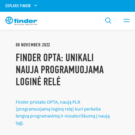
EXPLORE FINDER
08
NOVEMBER
2022
FINDER OPTA: UNIKALI
NAUJA PROGRAMUOJAMA
LOGINĖ RELĖ
Finder pristato OPTA, naują PLR
(programuojamą loginę relę) kuri perkelia
lengvą programavimą ir novatoriškumą į naują
lygį.