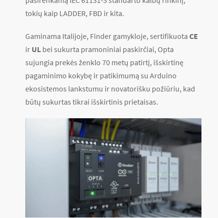
pasirenkamą
IEC 61131-3
standarto kalbų rinkinį,
tokių kaip LADDER, FBD ir kita.
Gaminama Italijoje, Finder gamykloje, sertifikuota
CE
ir
UL
bei sukurta pramoniniai paskirčiai, Opta
sujungia prekės ženklo 70 metų patirtį, išskirtinę
pagaminimo kokybę ir patikimumą su Arduino
ekosistemos lankstumu ir novatorišku požiūriu, kad
būtų sukurtas tikrai išskirtinis prietaisas.