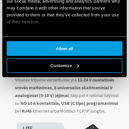
our social media, advertising and analytics partners who
Opta LITE
su Ethernet IP jungtimi ir USB (C tipo)
may combine it with other information that you’ve
provided to them or that they’ve collected from your use
programavimo prievadu;
of their services.
Opta PLUS
papildomai turi Modbus RS485 half duplex
Cookie policy
ryšio sąsają;
Allow all
Opta ADVANCED
– pats novatoriškiausias ir
pilniausias variantas, papildomai turintis „Wi-Fi“ ir
Customize
„Bluetooth® Low Energy“.
Visuose trijuose variantuose yra
12-24 V nuolatinės
srovės maitinimas, 8 universalūs skaitmeniniai ir
analoginiai (0-10 V) įėjimai
, taip pat 4 reliniai išėjimai
su
NO 10 A kontaktais, USB (C tipo) programavimui
bei
RJ45
Ethernet arba ModBus TCP/IP jungtys.