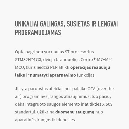
UNIKALIAI GALINGAS, SUSIETAS IR LENGVAI
PROGRAMUOJAMAS
Opta pagrindu yra naujas ST procesorius
STM32H747XI, dviejų branduolių „Cortex
®
-M7+M4“
MCU, kuris leidžia PLR atlikti
operacijas realiuoju
laiku
ir
numatyti aptarnavimo
funkcijas.
Jis yra paruoštas ateičiai, nes palaiko OTA (over the
air) programinės įrangos atnaujinimus, tuo pačiu,
dėka integruoto saugos elemento ir atitikties X.509
standartui, užtikrina
duomenų saugumą
nuo
aparatinės įrangos iki debesies.